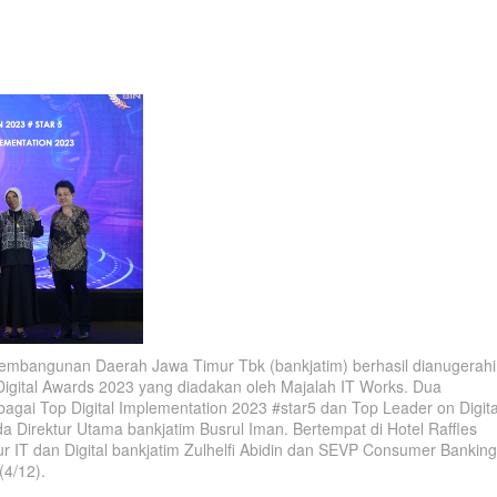
bangunan Daerah Jawa Timur Tbk (bankjatim) berhasil dianugerahi
igital Awards 2023 yang diadakan oleh Majalah IT Works. Dua
bagai Top Digital Implementation 2023 #star5 dan Top Leader on Digita
a Direktur Utama bankjatim Busrul Iman. Bertempat di Hotel Raffles
ur IT dan Digital bankjatim Zulhelfi Abidin dan SEVP Consumer Banking
(4/12).