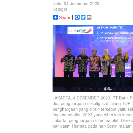
Date: 04 desember 2023
Kategori :
Share
Facebook
Twitter
Email
JAKARTA, 4 DESEMBER 2023. PT Bank Pem
dua penghargaan sekaligus di ajang TOP D
penghargaan yang diraih tersebut yaitu se
Implementation 2023 yang diberikan kepad
Jakarta, penghargaan diterima oleh Direkt
bankjatim Hermita pada hari Senin malam 