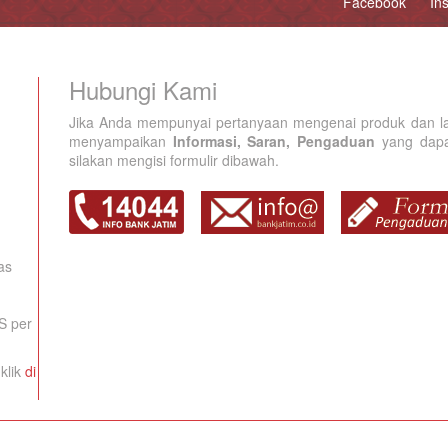
Facebook
In
Hubungi Kami
Jika Anda mempunyai pertanyaan mengenai produk dan la
menyampaikan
Informasi, Saran, Pengaduan
yang dapat
silakan mengisi formulir dibawah.
as
S per
klik
di