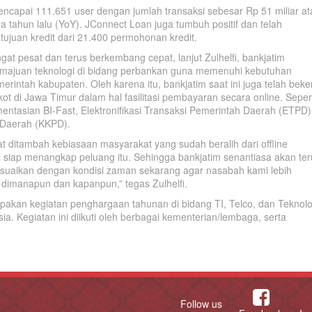
ncapai 111.651 user dengan jumlah transaksi sebesar Rp 51 miliar at
tahun lalu (YoY). JConnect Loan juga tumbuh positif dan telah
juan kredit dari 21.400 permohonan kredit.
t pesat dan terus berkembang cepat, lanjut Zulhelfi, bankjatim
emajuan teknologi di bidang perbankan guna memenuhi kebutuhan
rintah kabupaten. Oleh karena itu, bankjatim saat ini juga telah beke
di Jawa Timur dalam hal fasilitasi pembayaran secara online. Seper
entasian BI-Fast, Elektronifikasi Transaksi Pemerintah Daerah (ETPD)
 Daerah (KKPD).
ditambah kebiasaan masyarakat yang sudah beralih dari offline
 siap menangkap peluang itu. Sehingga bankjatim senantiasa akan ter
suaikan dengan kondisi zaman sekarang agar nasabah kami lebih
imanapun dan kapanpun,” tegas Zulhelfi.
akan kegiatan penghargaan tahunan di bidang TI, Telco, dan Teknolo
sia. Kegiatan ini diikuti oleh berbagai kementerian/lembaga, serta
Follow us