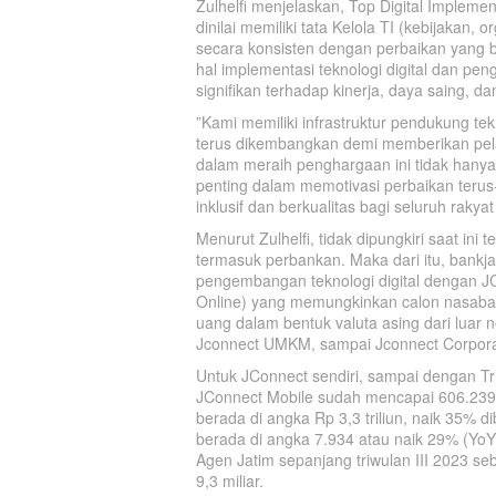
Zulhelfi menjelaskan, Top Digital Impleme
dinilai memiliki tata Kelola TI (kebijakan,
secara konsisten dengan perbaikan yang 
hal implementasi teknologi digital dan pe
signifikan terhadap kinerja, daya saing, 
”Kami memiliki infrastruktur pendukung tek
terus dikembangkan demi memberikan pela
dalam meraih penghargaan ini tidak hany
penting dalam memotivasi perbaikan teru
inklusif dan berkualitas bagi seluruh raky
Menurut Zulhelfi, tidak dipungkiri saat ini
termasuk perbankan. Maka dari itu, bankja
pengembangan teknologi digital dengan 
Online) yang memungkinkan calon nasabah
uang dalam bentuk valuta asing dari luar 
Jconnect UMKM, sampai Jconnect Corporat
Untuk JConnect sendiri, sampai dengan Tr
JConnect Mobile sudah mencapai 606.239 
berada di angka Rp 3,3 triliun, naik 35% d
berada di angka 7.934 atau naik 29% (YoY)
Agen Jatim sepanjang triwulan III 2023 s
9,3 miliar.