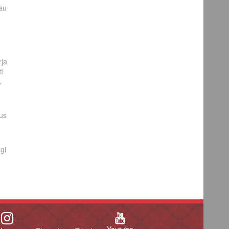
au
rja
ti
,
us
gi