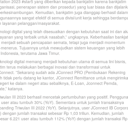
ntation 2023 #star5 yang diberikan kepada bankjatim karena bankjatim
 organisasi, penerapan sistem dan prosedur) yang luar biasa dan dijalan
berkesinambungan. Kemudian, bankjatim juga dianggap berhasil dalam
nggunaannya sangat efektif di semua divisi/unit kerja sehingga berdamp
dan layanan pelanggan/masyarakat.
nologi digital yang telah disesuaikan dengan kebutuhan saat ini dan a
yanan yang terbaik untuk nasabah,” ungkapnya. Keberhasilan bankja
a menjadi sebuah pencapaian semata, tetapi juga menjadi momentum
s-menerus. Tujuannya untuk mewujudkan sistem keuangan yang lebih
at Indonesia, terutama Jawa Timur.
 teknologi digital memang menjadi kebutuhan utama di semua lini bisnis,
tim terus melakukan berbagai inovasi dan transformasi untuk
JConnect. ”Sekarang sudah ada JConnect PRO (Pembukaan Rekening
 tidak perlu datang ke kantor, JConnect Remittance untuk mengirimk
negeri ke dalam negeri atau sebaliknya, E-Loan, Jconnect Pemda,
e,” katanya.
iwulan III 2023 berhasil mencetak pertumbuhan yang positif. Penggun
user atau tumbuh 30% (YoY). Sementara untuk jumlah transaksinya
ibanding Triwulan III 2022 (YoY). Selanjutnya, user JConnect IB Corpor
 dengan jumlah transaksi sebesar Rp 1,03 triliun. Kemudian, jumlah
ebesar 6.221 user atau tumbuh 112% (YoY) dengan jumlah transaksi Rp