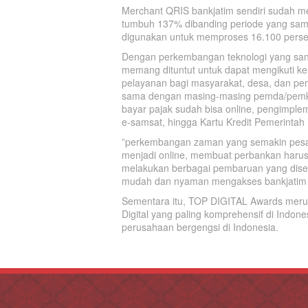
Merchant QRIS bankjatim sendiri sudah me
tumbuh 137% dibanding periode yang sama 
digunakan untuk memproses 16.100 persetu
Dengan perkembangan teknologi yang sanga
memang dituntut untuk dapat mengikuti k
pelayanan bagi masyarakat, desa, dan peme
sama dengan masing-masing pemda/pemkot 
bayar pajak sudah bisa online, pengimplem
e-samsat, hingga Kartu Kredit Pemerintah
”perkembangan zaman yang semakin pesat 
menjadi online, membuat perbankan harus
melakukan berbagai pembaruan yang dise
mudah dan nyaman mengakses bankjatim d
Sementara itu, TOP DIGITAL Awards merup
Digital yang paling komprehensif di Indone
perusahaan bergengsi di Indonesia.