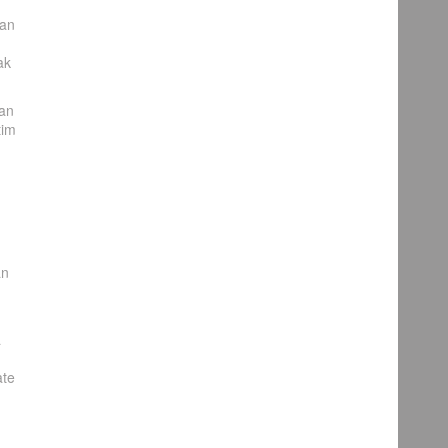
kan
ak
kan
tim
an
a
ate