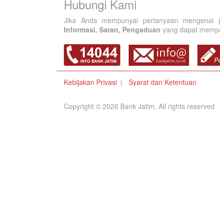
Hubungi Kami
Jika Anda mempunyai pertanyaan mengenai p
Informasi, Saran, Pengaduan
yang dapat memperb
Kebijakan Privasi
Syarat dan Ketentuan
Copyright © 2026 Bank Jatim, All rights reserved