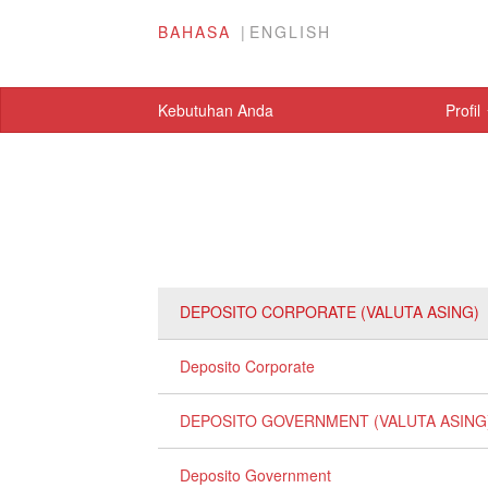
BAHASA
ENGLISH
Kebutuhan Anda
Profil
DEPOSITO CORPORATE (VALUTA ASING)
Deposito Corporate
DEPOSITO GOVERNMENT (VALUTA ASING
Deposito Government