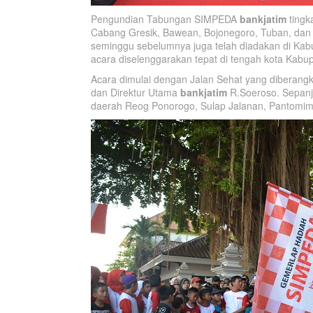
Pengundian Tabungan SIMPEDA
bankjatim
tingk
Cabang Gresik, Bawean, Bojonegoro, Tuban, dan
seminggu sebelumnya juga telah diadakan di Ka
acara diselenggarakan tepat di tengah kota Kabup
Acara dimulai dengan Jalan Sehat yang diberang
dan Direktur Utama
bankjatim
R.Soeroso. Sepanja
daerah Reog Ponorogo, Sulap Jalanan, Pantomim 