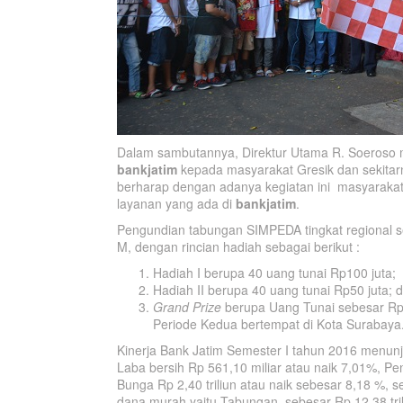
Dalam sambutannya, Direktur Utama R. Soeroso m
bankjatim
kepada masyarakat Gresik dan sekita
berharap dengan adanya kegiatan ini masyarakat
layanan yang ada di
bankjatim
.
Pengundian tabungan SIMPEDA tingkat regional sen
M, dengan rincian hadiah sebagai berikut :
Hadiah I berupa 40 uang tunai Rp100 juta;
Hadiah II berupa 40 uang tunai Rp50 juta; 
Grand Prize
berupa Uang Tunai sebesar Rp
Periode Kedua bertempat di Kota Surabaya
Kinerja Bank Jatim Semester I tahun 2016 menu
Laba bersih Rp 561,10 miliar atau naik 7,01%, Pen
Bunga Rp 2,40 triliun atau naik sebesar 8,18 %,
dana murah yaitu Tabungan sebesar Rp 12,38 tril