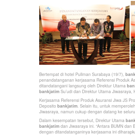
Bertempat di hotel Pullman Surabaya (19/7),
bank
penandatanganan kerjasama Referensi Produk Asur
ditandatangani langsung oleh Direktur Utama
ban
bankjatim
Su’udi dan Direktur Utama Jiwasraya,
Kerjasama Referensi Produk Asuransi Jiwa JS Pro
Deposito
bankjatim
. Selain itu, untuk memperole
Jiwasraya, namun cukup dengan datang ke selur
Dalam kesempatan tersebut, Direktur Utama
bank
bankjatim
dan Jiwasraya ini. “Antara BUMN dan B
dengan ditandatanganinya kerjasama ini dihara