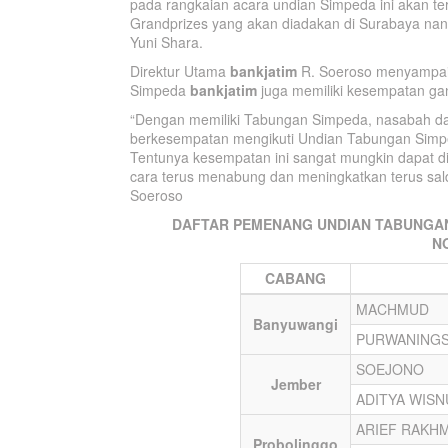
pada rangkaian acara undian Simpeda ini akan te
Grandprizes yang akan diadakan di Surabaya nant
Yuni Shara.
Direktur Utama
bankjatim
R. Soeroso menyampaik
Simpeda
bankjatim
juga memiliki kesempatan ga
“Dengan memiliki Tabungan Simpeda, nasabah da
berkesempatan mengikuti Undian Tabungan Simpeda
Tentunya kesempatan ini sangat mungkin dapat d
cara terus menabung dan meningkatkan terus sal
Soeroso
DAFTAR PEMENANG UNDIAN TABUNGAN
N
CABANG
MACHMUD
Banyuwangi
PURWANINGS
SOEJONO
Jember
ADITYA WISN
ARIEF RAKH
Probolinggo