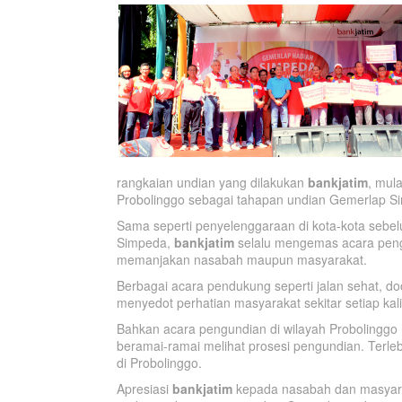
rangkaian undian yang dilakukan
bankjatim
, mul
Probolinggo sebagai tahapan undian Gemerlap Sim
Sama seperti penyelenggaraan di kota-kota se
Simpeda,
bankjatim
selalu mengemas acara peng
memanjakan nasabah maupun masyarakat.
Berbagai acara pendukung seperti jalan sehat, do
menyedot perhatian masyarakat sekitar setiap kal
Bahkan acara pengundian di wilayah Probolinggo
beramai-ramai melihat prosesi pengundian. Terlebi
di Probolinggo.
Apresiasi
bankjatim
kepada nasabah dan masyarak