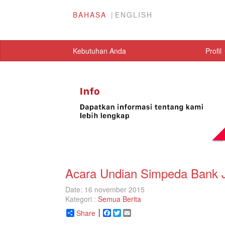
BAHASA
ENGLISH
Kebutuhan Anda
Profil
Acara Undian Simpeda Bank J
Date: 16 november 2015
Kategori :
Semua Berita
Share
Facebook
Twitter
Email