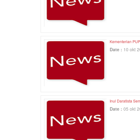
Kementerian PUPR
Date :
10 okt 
Inul Daratista 
Date :
05 okt 