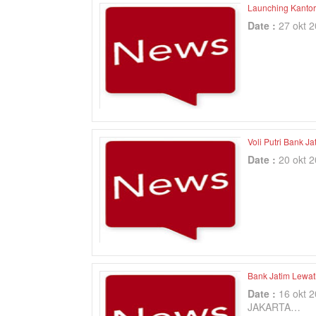
Launching Kantor 
Date :
27 okt 
Voli Putri Bank Ja
Date :
20 okt 
Bank Jatim Lewati
Date :
16 okt 
JAKARTA…