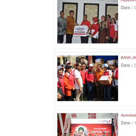
Date :
BANK JA
Date :
Apresias
Date :