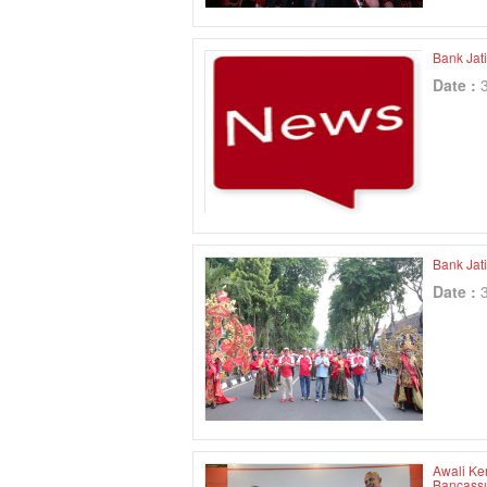
Bank Jat
Date :
Bank Jat
Date :
Awali Ke
Bancass