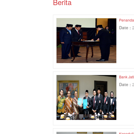
Berita
Penandat
Date :
Bank Jat
Date :
Kepeduli