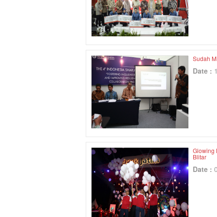
Sudah Mil
Date :
Glowing 
Blitar
Date :