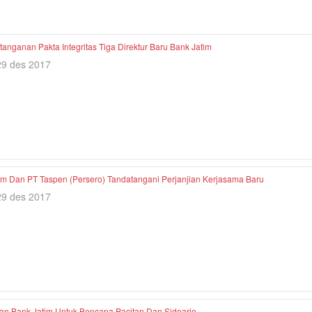
anganan Pakta Integritas Tiga Direktur Baru Bank Jatim
29 des 2017
im Dan PT Taspen (Persero) Tandatangani Perjanjian Kerjasama Baru
29 des 2017
an Bank Jatim Untuk Bencana Pacitan Dan Sidoarjo