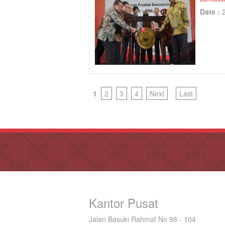
Date :
1
2
3
4
Next
Last
Kantor Pusat
Jalan Basuki Rahmat No 98 - 104