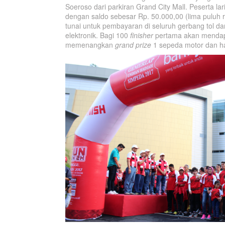
Soeroso dari parkiran Grand City Mall. Peserta l
dengan saldo sebesar Rp. 50.000,00 (lima puluh 
tunai untuk pembayaran di seluruh gerbang tol 
elektronik. Bagi 100
finisher
pertama akan mendapa
memenangkan
grand prize
1 sepeda motor dan ha