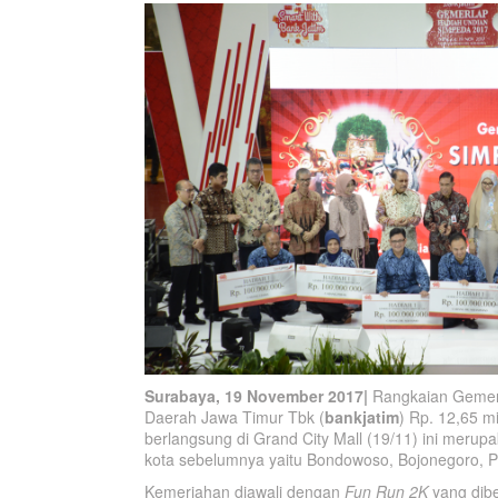
Surabaya, 19 November 2017|
Rangkaian Gemer
Daerah Jawa Timur Tbk (
bankjatim
) Rp. 12,65 m
berlangsung di Grand City Mall (19/11) ini merup
kota sebelumnya yaitu Bondowoso, Bojonegoro, P
Kemeriahan diawali dengan
Fun Run 2K
yang dibe