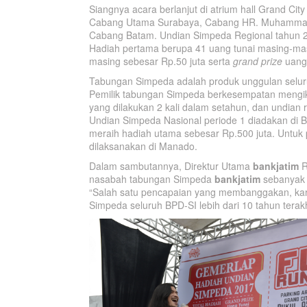
Siangnya acara berlanjut di atrium hall Grand Ci
Cabang Utama Surabaya, Cabang HR. Muhammad,
Cabang Batam. Undian Simpeda Regional tahun 201
Hadiah pertama berupa 41 uang tunai masing-mas
masing sebesar Rp.50 juta serta
grand prize
uang 
Tabungan Simpeda adalah produk unggulan selu
Pemilik tabungan Simpeda berkesempatan mengikut
yang dilakukan 2 kali dalam setahun, dan undian r
Undian Simpeda Nasional periode 1 diadakan di
meraih hadiah utama sebesar Rp.500 juta. Untuk 
dilaksanakan di Manado.
Dalam sambutannya, Direktur Utama
bankjatim
R
nasabah tabungan Simpeda
bankjatim
sebanyak 1
“Salah satu pencapaian yang membanggakan, k
Simpeda seluruh BPD-SI lebih dari 10 tahun terak