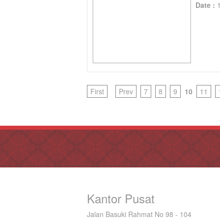
Date :
First
Prev
7
8
9
10
11
Kantor Pusat
Jalan Basuki Rahmat No 98 - 104