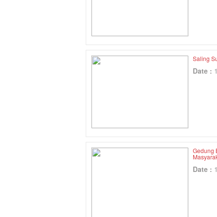
Saling S
Date :
Gedung B
Masyara
Date :