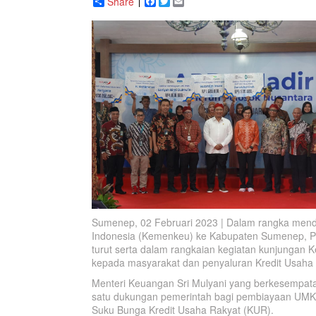
Share
Facebook
Twitter
Email
Sumenep, 02 Februari 2023 | Dalam rangka men
Indonesia (Kemenkeu) ke Kabupaten Sumenep, P
turut serta dalam rangkaian kegiatan kunjung
kepada masyarakat dan penyaluran Kredit Usaha
Menteri Keuangan Sri Mulyani yang berkesempat
satu dukungan pemerintah bagi pembiayaan UMKM 
Suku Bunga Kredit Usaha Rakyat (KUR).