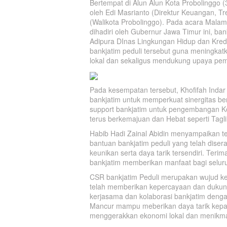
Bertempat di Alun Alun Kota Probolinggo (
oleh Edi Masrianto (Direktur Keuangan, Tr
(Walikota Probolinggo). Pada acara Mala
dihadiri oleh Gubernur Jawa Timur ini, ba
Adipura DInas Lingkungan Hidup dan Kre
bankjatim peduli tersebut guna meningka
lokal dan sekaligus mendukung upaya pem
Pada kesempatan tersebut, Khofifah Ind
bankjatim untuk memperkuat sinergitas 
support bankjatim untuk pengembangan K
terus berkemajuan dan Hebat seperti Tagli
Habib Hadi Zainal Abidin menyampaikan te
bantuan bankjatim peduli yang telah diser
keunikan serta daya tarik tersendiri. Ter
bankjatim memberikan manfaat bagi selur
CSR bankjatim Peduli merupakan wujud ke
telah memberikan kepercayaan dan dukung
kerjasama dan kolaborasi bankjatim denga
Mancur mampu meberikan daya tarik kepad
menggerakkan ekonomi lokal dan menikmati