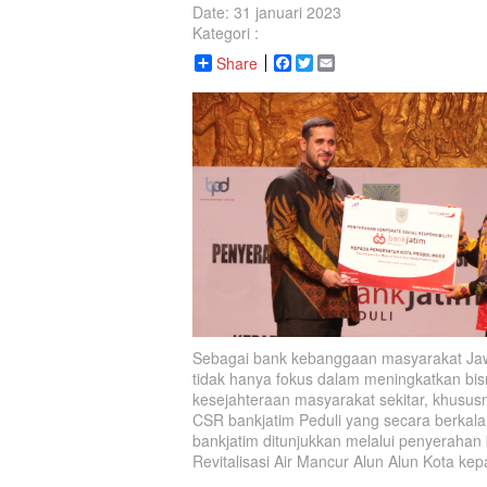
Date: 31 januari 2023
Kategori :
Share
Facebook
Twitter
Email
Sebagai bank kebanggaan masyarakat Ja
tidak hanya fokus dalam meningkatkan bisni
kesejahteraan masyarakat sekitar, khusus
CSR bankjatim Peduli yang secara berkala 
bankjatim ditunjukkan melalui penyerahan 
Revitalisasi Air Mancur Alun Alun Kota ke