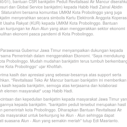
30/01), bantuan CSR bankjatim Peduli Revitalisasi Air Mancur diserahk
esuri dan Global Service bankjatim) kepada Habib Hadi Zainal Abidin
m Silaturahmi bersama komunitas UMKM Kota Probolinggo yang juga
nkjatim menyerahkan secara simbolis Kartu Elektronik Anggota Koperas
dit Usaha Rakyat (KUR) kepada UMKM Kota Probolinggo. Bantuan
tkan kunjungan ke Alun-Alun yang akan menggerakkan sektor ekonomi
ulihan ekonomi pasca pandemi di Kota Probolinggo.
ar Parawansa Gubernur Jawa Timur menyampaikan dukungan kepada
bersama Pemerintah dalam menggerakkan Ekonomi. “Saya mendukung
ota Probolinggo. Mudah mudahan bankjatim terus tumbuh berkembang
ne Kota Probolinggo” ujar Khofifah.
rima kasih dan apresiasi yang sebesar-besarnya atas support serta
ahkan. "Revitalisasi Teko Air Mancur bantuan bankjatim ini memberikan
ima kasih kepada bankjatim, semoga atas kerjasama dan kolaborasi
uh elemen masyarakat" ucap Habib Hadi.
cintaan dan kepedulian bankjatim kepada masyarakat Jawa Timur ya
annya kepada bankjatim. "bankjatim peduli tersebut merupakan hasil
n pemerintah kota Probolinggo. Diharapkan Bantuan Revitalisasi Air
a masyarakat untuk berkunjung ke Alun - Alun sehingga dapat
 suasana Alun - Alun yang semakin meriah" tutup Edi Masrianto.