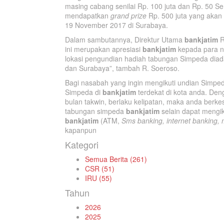
masing cabang senilai Rp. 100 juta dan Rp. 50 Se
mendapatkan
grand prize
Rp. 500 juta yang akan
19 November 2017 di Surabaya.
Dalam sambutannya, Direktur Utama
bankjatim
R
ini merupakan apresiasi
bankjatim
kepada para n
lokasi pengundian hadiah tabungan Simpeda diad
dan Surabaya”, tambah R. Soeroso.
Bagi nasabah yang ingin mengikuti undian Simp
Simpeda di
bankjatim
terdekat di kota anda. Den
bulan takwin, berlaku kelipatan, maka anda be
tabungan simpeda
bankjatim
selain dapat mengik
bankjatim
(ATM,
Sms banking, internet banking, 
kapanpun
Kategori
Semua Berita (261)
CSR (51)
IRU (55)
Tahun
2026
2025