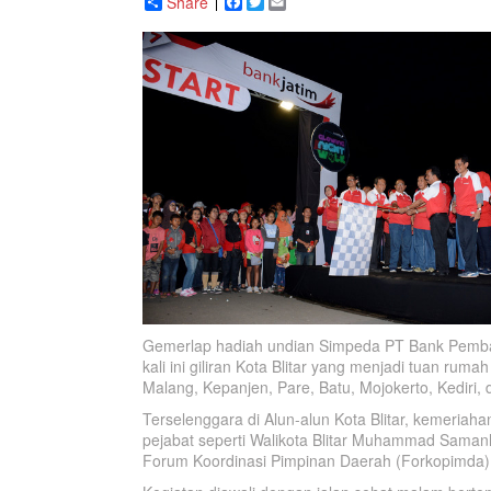
Share
Facebook
Twitter
Email
Gemerlap hadiah undian Simpeda PT Bank Pemb
kali ini giliran Kota Blitar yang menjadi tuan r
Malang, Kepanjen, Pare, Batu, Mojokerto, Kediri, d
Terselenggara di Alun-alun Kota Blitar, kemeria
pejabat seperti Walikota Blitar Muhammad Samanhu
Forum Koordinasi Pimpinan Daerah (Forkopimda)