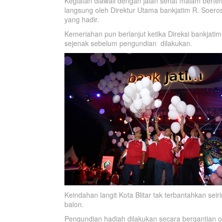
Kegiatan diawali dengan jalan sehat malam berte
langsung oleh Direktur Utama bankjatim R. Soeroso
yang hadir.
Kemeriahan pun berlanjut ketika Direksi bankjat
sejenak sebelum pengundian dilakukan.
Keindahan langit Kota Blitar tak terbantahkan se
balon.
Pengundian hadiah dilakukan secara bergantian 