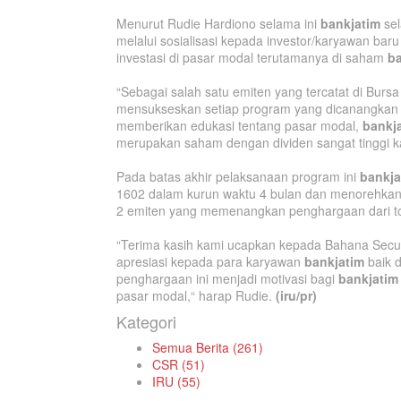
Menurut Rudie Hardiono selama ini
bankjatim
sel
melalui sosialisasi kepada investor/karyawan baru
investasi di pasar modal terutamanya di saham
ba
“Sebagai salah satu emiten yang tercatat di Burs
mensukseskan setiap program yang dicanangkan s
memberikan edukasi tentang pasar modal,
bankj
merupakan saham dengan dividen sangat tinggi ka
Pada batas akhir pelaksanaan program ini
bankja
1602 dalam kurun waktu 4 bulan dan menorehkan
2 emiten yang memenangkan penghargaan dari tota
“Terima kasih kami ucapkan kepada Bahana Securi
apresiasi kepada para karyawan
bankjatim
baik d
penghargaan ini menjadi motivasi bagi
bankjatim
pasar modal,“ harap Rudie.
(iru/pr)
Kategori
Semua Berita (261)
CSR (51)
IRU (55)