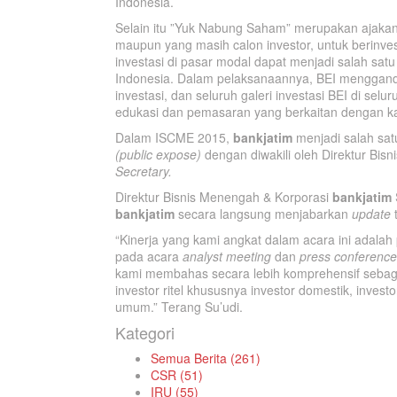
Indonesia.
Selain itu ”Yuk Nabung Saham” merupakan ajakan
maupun yang masih calon investor, untuk berinves
investasi di pasar modal dapat menjadi salah sa
Indonesia. Dalam pelaksanaannya, BEI menggande
investasi, dan seluruh galeri investasi BEI di sel
edukasi dan pemasaran yang berkaitan dengan k
Dalam ISCME 2015,
bankjatim
menjadi salah sat
(public expose)
dengan diwakili oleh Direktur Bis
Secretary.
Direktur Bisnis Menengah & Korporasi
bankjatim
bankjatim
secara langsung menjabarkan
update
t
“Kinerja yang kami angkat dalam acara ini adala
pada acara
analyst meeting
dan
press conference
kami membahas secara lebih komprehensif sebag
investor ritel khususnya investor domestik, investo
umum.” Terang Su’udi.
Kategori
Semua Berita (261)
CSR (51)
IRU (55)