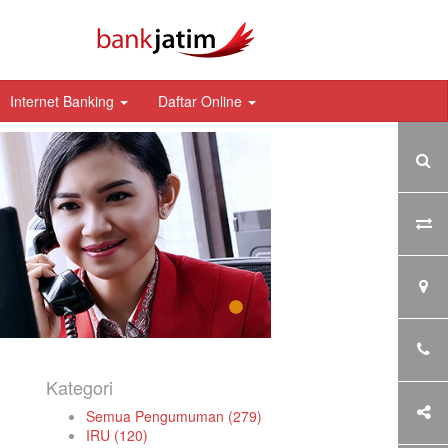
Internet Banking
Daftar Online
Kategori
Semua Pengumuman (279)
IRU (120)