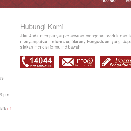
Facebook
In
Hubungi Kami
Jika Anda mempunyai pertanyaan mengenai produk dan la
menyampaikan
Informasi, Saran, Pengaduan
yang dapat
silakan mengisi formulir dibawah.
as
S per
klik
di